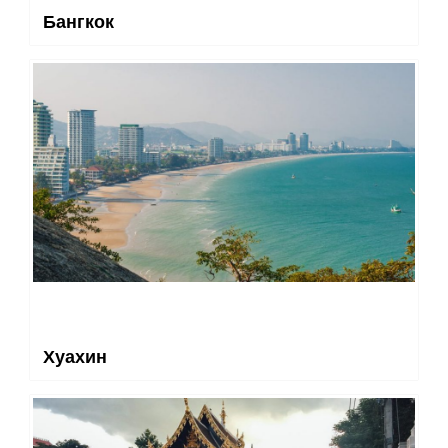
Бангкок
Хуахин